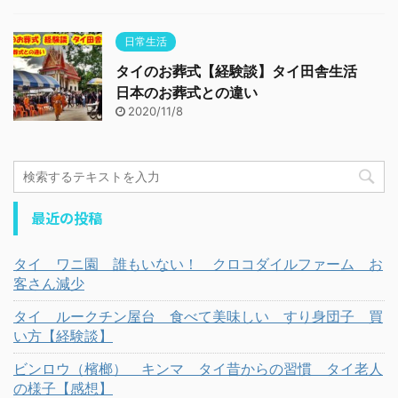
日常生活
タイのお葬式【経験談】タイ田舎生活
日本のお葬式との違い
2020/11/8
最近の投稿
タイ ワニ園 誰もいない！ クロコダイルファーム お
客さん減少
タイ ルークチン屋台 食べて美味しい すり身団子 買
い方【経験談】
ビンロウ（檳榔） キンマ タイ昔からの習慣 タイ老人
の様子【感想】