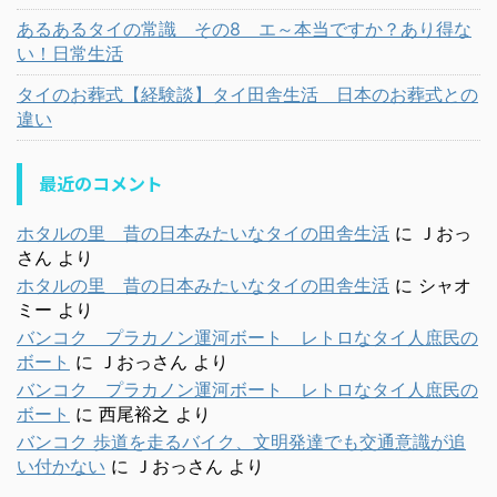
あるあるタイの常識 その8 エ～本当ですか？あり得な
い！日常生活
タイのお葬式【経験談】タイ田舎生活 日本のお葬式との
違い
最近のコメント
ホタルの里 昔の日本みたいなタイの田舎生活
に
Ｊおっ
さん
より
ホタルの里 昔の日本みたいなタイの田舎生活
に
シャオ
ミー
より
バンコク プラカノン運河ボート レトロなタイ人庶民の
ボート
に
Ｊおっさん
より
バンコク プラカノン運河ボート レトロなタイ人庶民の
ボート
に
西尾裕之
より
バンコク 歩道を走るバイク、文明発達でも交通意識が追
い付かない
に
Ｊおっさん
より