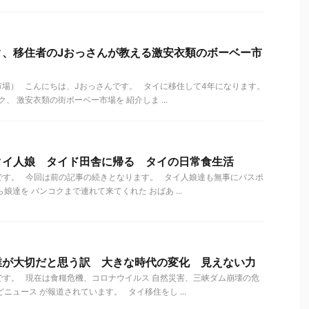
ク、移住者のJおっさんが教える激安衣類のボーベー市
市場） こんにちは、Jおっさんです。 タイに移住して4年になります。
 激安衣類の街ボーベー市場を 紹介しま ...
タイ人娘 タイド田舎に帰る タイの日常食生活
です。 今回は前の記事の続きとなります。 タイ人娘達も無事にパスポ
娘達を バンコクまで連れて来てくれた おばあ ...
業が大切だと思う訳 大きな時代の変化 見えない力
す。 現在は食糧危機、コロナウイルス 自然災害、三峡ダム崩壊の危
ニュース が報道されています。 タイ移住をし ...