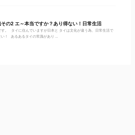
その2 エ～本当ですか？あり得ない！日常生活
です。 タイに住んでいますが日本と タイは文化が違う為、日常生活で
！ あるあるタイの常識があり ...