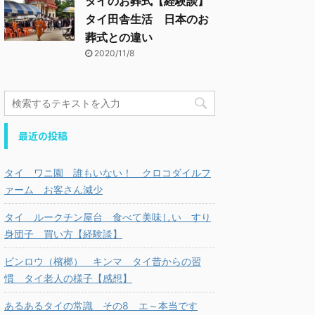
タイのお葬式【経験談】
タイ田舎生活 日本のお
葬式との違い
2020/11/8
最近の投稿
タイ ワニ園 誰もいない！ クロコダイルフ
ァーム お客さん減少
タイ ルークチン屋台 食べて美味しい すり
身団子 買い方【経験談】
ビンロウ（檳榔） キンマ タイ昔からの習
慣 タイ老人の様子【感想】
あるあるタイの常識 その8 エ～本当です