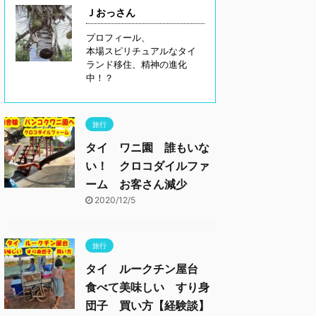
Ｊおっさん
プロフィール、
本場スピリチュアルなタイ
ランド移住、精神の進化
中！？
旅行
タイ ワニ園 誰もいな
い！ クロコダイルファ
ーム お客さん減少
2020/12/5
旅行
タイ ルークチン屋台
食べて美味しい すり身
団子 買い方【経験談】