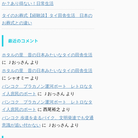
か？あり得ない！日常生活
タイのお葬式【経験談】タイ田舎生活 日本の
お葬式との違い
最近のコメント
ホタルの里 昔の日本みたいなタイの田舎生活
に
Ｊおっさん
より
ホタルの里 昔の日本みたいなタイの田舎生活
に
シャオミー
より
バンコク プラカノン運河ボート レトロなタ
イ人庶民のボート
に
Ｊおっさん
より
バンコク プラカノン運河ボート レトロなタ
イ人庶民のボート
に
西尾裕之
より
バンコク 歩道を走るバイク、文明発達でも交通
意識が追い付かない
に
Ｊおっさん
より