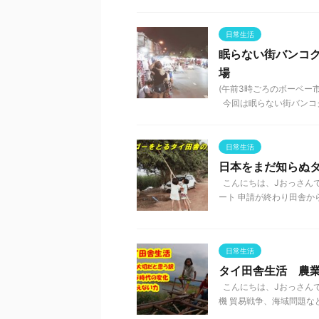
日常生活
眠らない街バンコ
場
(午前3時ごろのボーベー
今回は眠らない街バンコク、
日常生活
日本をまだ知らぬ
こんにちは、Jおっさん
ート 申請が終わり田舎から
日常生活
タイ田舎生活 農
こんにちは、Jおっさんで
機 貿易戦争、海域問題など