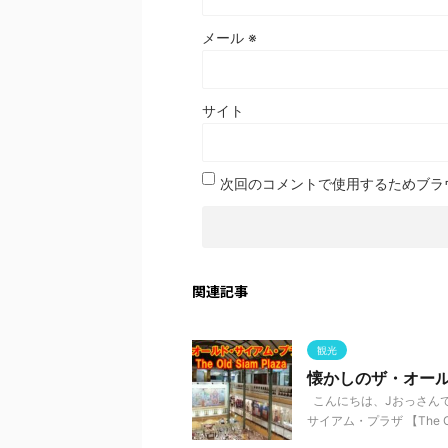
メール
※
サイト
次回のコメントで使用するためブラ
関連記事
観光
懐かしのザ・オールド
こんにちは、Jおっさんで
サイアム・プラザ 【The Old S