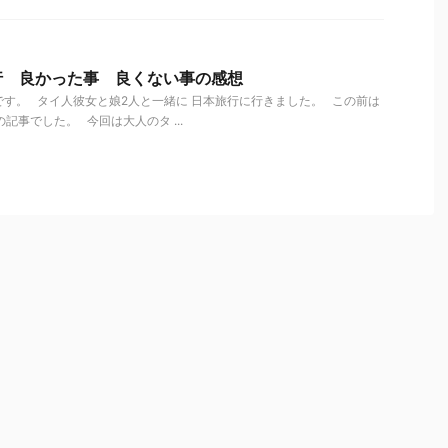
行 良かった事 良くない事の感想
す。 タイ人彼女と娘2人と一緒に 日本旅行に行きました。 この前は
記事でした。 今回は大人のタ ...