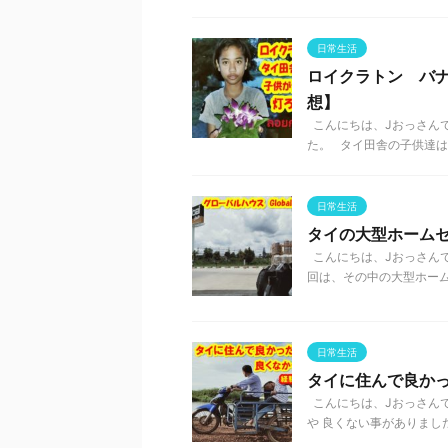
日常生活
ロイクラトン バ
想】
こんにちは、Jおっさんで
た。 タイ田舎の子供達は、
日常生活
タイの大型ホームセン
こんにちは、Jおっさんで
回は、その中の大型ホーム セン
日常生活
タイに住んで良か
こんにちは、Jおっさん
や 良くない事がありました