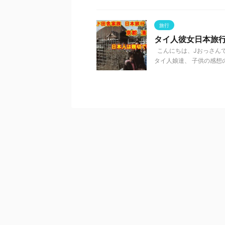
旅行
タイ人彼女日本旅
こんにちは、Jおっさんで
タイ人娘達、 子供の感想の