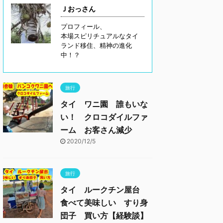
Ｊおっさん
プロフィール、
本場スピリチュアルなタイ
ランド移住、精神の進化
中！？
旅行
タイ ワニ園 誰もいな
い！ クロコダイルファ
ーム お客さん減少
2020/12/5
旅行
タイ ルークチン屋台
食べて美味しい すり身
団子 買い方【経験談】