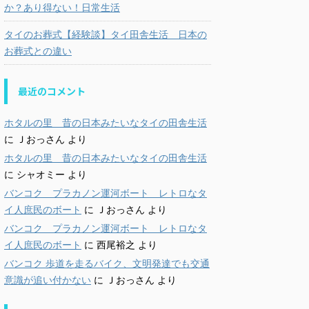
か？あり得ない！日常生活
タイのお葬式【経験談】タイ田舎生活 日本の
お葬式との違い
最近のコメント
ホタルの里 昔の日本みたいなタイの田舎生活
に
Ｊおっさん
より
ホタルの里 昔の日本みたいなタイの田舎生活
に
シャオミー
より
バンコク プラカノン運河ボート レトロなタ
イ人庶民のボート
に
Ｊおっさん
より
バンコク プラカノン運河ボート レトロなタ
イ人庶民のボート
に
西尾裕之
より
バンコク 歩道を走るバイク、文明発達でも交通
意識が追い付かない
に
Ｊおっさん
より