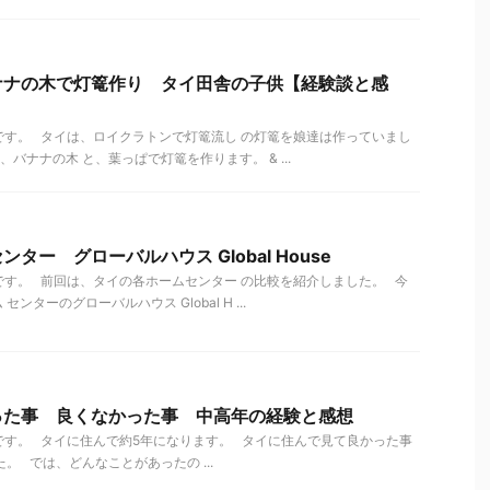
ナナの木で灯篭作り タイ田舎の子供【経験談と感
す。 タイは、ロイクラトンで灯篭流し の灯篭を娘達は作っていまし
バナナの木 と、葉っぱで灯篭を作ります。 & ...
ター グローバルハウス Global House
す。 前回は、タイの各ホームセンター の比較を紹介しました。 今
ターのグローバルハウス Global H ...
った事 良くなかった事 中高年の経験と感想
です。 タイに住んで約5年になります。 タイに住んで見て良かった事
。 では、どんなことがあったの ...