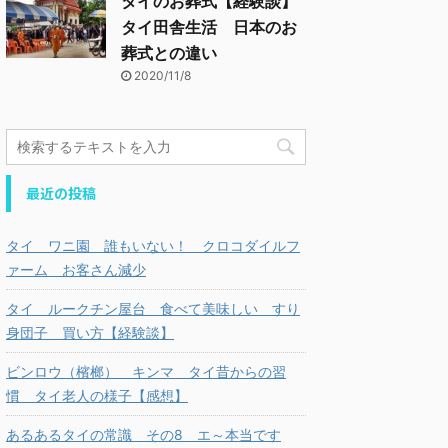
タイのお葬式【経験談】
タイ田舎生活 日本のお
葬式との違い
2020/11/8
最近の投稿
タイ ワニ園 誰もいない！ クロコダイルフ
ァーム お客さん減少
タイ ルークチン屋台 食べて美味しい すり
身団子 買い方【経験談】
ビンロウ（檳榔） キンマ タイ昔からの習
慣 タイ老人の様子【感想】
あるあるタイの常識 その8 エ～本当です