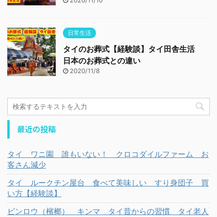
2020/11/10
日常生活
タイのお葬式【経験談】タイ田舎生活
日本のお葬式との違い
2020/11/8
最近の投稿
タイ ワニ園 誰もいない！ クロコダイルファーム お
客さん減少
タイ ルークチン屋台 食べて美味しい すり身団子 買
い方【経験談】
ビンロウ（檳榔） キンマ タイ昔からの習慣 タイ老人