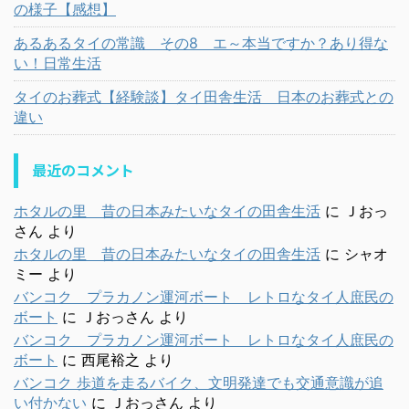
の様子【感想】
あるあるタイの常識 その8 エ～本当ですか？あり得な
い！日常生活
タイのお葬式【経験談】タイ田舎生活 日本のお葬式との
違い
最近のコメント
ホタルの里 昔の日本みたいなタイの田舎生活
に
Ｊおっ
さん
より
ホタルの里 昔の日本みたいなタイの田舎生活
に
シャオ
ミー
より
バンコク プラカノン運河ボート レトロなタイ人庶民の
ボート
に
Ｊおっさん
より
バンコク プラカノン運河ボート レトロなタイ人庶民の
ボート
に
西尾裕之
より
バンコク 歩道を走るバイク、文明発達でも交通意識が追
い付かない
に
Ｊおっさん
より