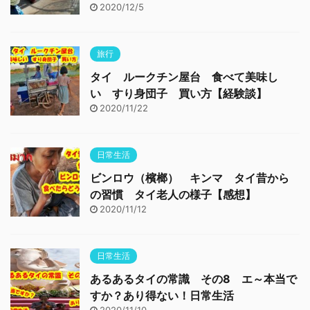
2020/12/5
旅行
タイ ルークチン屋台 食べて美味し
い すり身団子 買い方【経験談】
2020/11/22
日常生活
ビンロウ（檳榔） キンマ タイ昔から
の習慣 タイ老人の様子【感想】
2020/11/12
日常生活
あるあるタイの常識 その8 エ～本当で
すか？あり得ない！日常生活