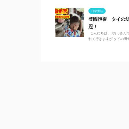
日常生活
登園拒否 タイの
題！
こんにちは、Jおっさんで
れて行きますが タイの田舎