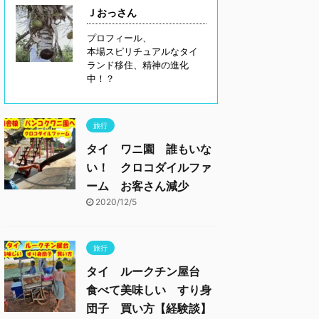
Ｊおっさん
プロフィール、
本場スピリチュアルなタイ
ランド移住、精神の進化
中！？
旅行
タイ ワニ園 誰もいな
い！ クロコダイルファ
ーム お客さん減少
2020/12/5
旅行
タイ ルークチン屋台
食べて美味しい すり身
団子 買い方【経験談】