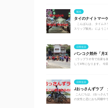
観光
タイのナイトマー
こんばんは、 タイムスリ
スリップ観光』 にようこそ
日常生活
バンコク郊外「月3
（ラップラオ寺で出家を祝
して4年になります。 今回
日常生活
Jおっさんずラブ 
こんにちは、Jおっさんで
の女性と恋におち同棲中です