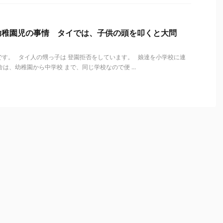
幼稚園児の事情 タイでは、子供の頭を叩くと大問
す。 タイ人の甥っ子は 登園拒否をしています。 娘達を小学校に連
は、幼稚園から中学校 まで、同じ学校なので便 ...