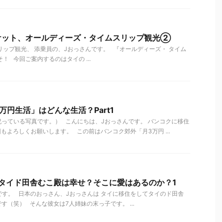
ケット、オールディーズ・タイムスリップ観光②
ップ観光、 添乗員の、Jおっさんです。 『オールディーズ・ タイム
！ 今回ご案内するのはタイの ...
万円生活」はどんな生活？Part1
っている写真です。） こんにちは、Jおっさんです。 バンコクに移住
もよろしくお願いします。 この前はバンコク郊外「月3万円 ...
タイド田舎むこ殿は幸せ？そこに愛はあるのか？1
す。 日本のおっさん、Jおっさんは タイに移住をしてタイのド田舎
（笑） そんな彼女は7人姉妹の末っ子です。 ...