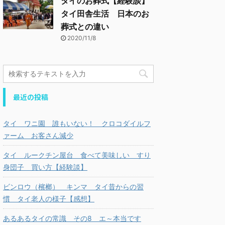
タイのお葬式【経験談】
タイ田舎生活 日本のお
葬式との違い
2020/11/8
最近の投稿
タイ ワニ園 誰もいない！ クロコダイルフ
ァーム お客さん減少
タイ ルークチン屋台 食べて美味しい すり
身団子 買い方【経験談】
ビンロウ（檳榔） キンマ タイ昔からの習
慣 タイ老人の様子【感想】
あるあるタイの常識 その8 エ～本当です