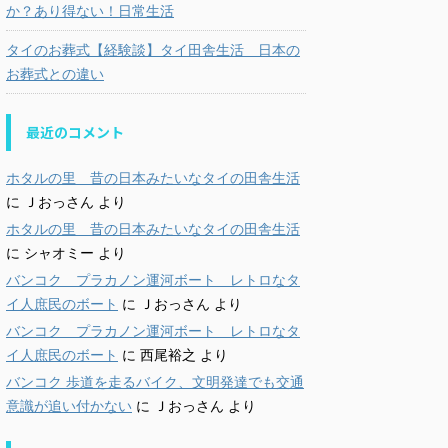
か？あり得ない！日常生活
タイのお葬式【経験談】タイ田舎生活 日本の
お葬式との違い
最近のコメント
ホタルの里 昔の日本みたいなタイの田舎生活
に
Ｊおっさん
より
ホタルの里 昔の日本みたいなタイの田舎生活
に
シャオミー
より
バンコク プラカノン運河ボート レトロなタ
イ人庶民のボート
に
Ｊおっさん
より
バンコク プラカノン運河ボート レトロなタ
イ人庶民のボート
に
西尾裕之
より
バンコク 歩道を走るバイク、文明発達でも交通
意識が追い付かない
に
Ｊおっさん
より