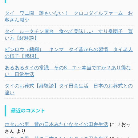
タイ ワニ園 誰もいない！ クロコダイルファーム お
客さん減少
タイ ルークチン屋台 食べて美味しい すり身団子 買
い方【経験談】
ビンロウ（檳榔） キンマ タイ昔からの習慣 タイ老人
の様子【感想】
あるあるタイの常識 その8 エ～本当ですか？あり得な
い！日常生活
タイのお葬式【経験談】タイ田舎生活 日本のお葬式との
違い
最近のコメント
ホタルの里 昔の日本みたいなタイの田舎生活
に
Ｊおっ
さん
より