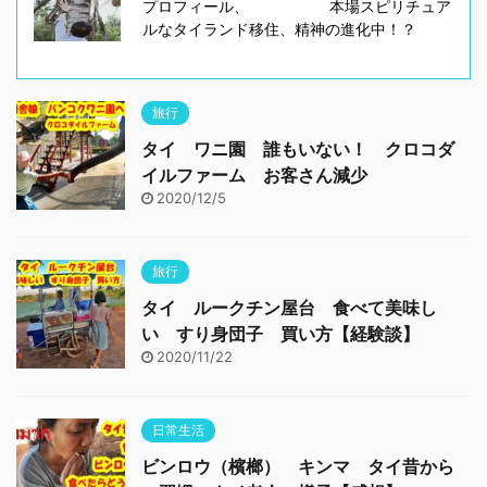
プロフィール、 本場スピリチュア
ルなタイランド移住、精神の進化中！？
旅行
タイ ワニ園 誰もいない！ クロコダ
イルファーム お客さん減少
2020/12/5
旅行
タイ ルークチン屋台 食べて美味し
い すり身団子 買い方【経験談】
2020/11/22
日常生活
ビンロウ（檳榔） キンマ タイ昔から