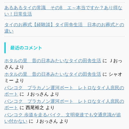
あるあるタイの常識 その8 エ～本当ですか？あり得な
い！日常生活
タイのお葬式【経験談】タイ田舎生活 日本のお葬式との
違い
最近のコメント
ホタルの里 昔の日本みたいなタイの田舎生活
に
Ｊおっ
さん
より
ホタルの里 昔の日本みたいなタイの田舎生活
に
シャオ
ミー
より
バンコク プラカノン運河ボート レトロなタイ人庶民の
ボート
に
Ｊおっさん
より
バンコク プラカノン運河ボート レトロなタイ人庶民の
ボート
に
西尾裕之
より
バンコク 歩道を走るバイク、文明発達でも交通意識が追
い付かない
に
Ｊおっさん
より