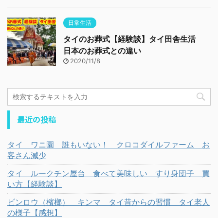
日常生活
タイのお葬式【経験談】タイ田舎生活
日本のお葬式との違い
2020/11/8
最近の投稿
タイ ワニ園 誰もいない！ クロコダイルファーム お
客さん減少
タイ ルークチン屋台 食べて美味しい すり身団子 買
い方【経験談】
ビンロウ（檳榔） キンマ タイ昔からの習慣 タイ老人
の様子【感想】