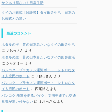
か？あり得ない！日常生活
タイのお葬式【経験談】タイ田舎生活 日本の
お葬式との違い
最近のコメント
ホタルの里 昔の日本みたいなタイの田舎生活
に
Ｊおっさん
より
ホタルの里 昔の日本みたいなタイの田舎生活
に
シャオミー
より
バンコク プラカノン運河ボート レトロなタ
イ人庶民のボート
に
Ｊおっさん
より
バンコク プラカノン運河ボート レトロなタ
イ人庶民のボート
に
西尾裕之
より
バンコク 歩道を走るバイク、文明発達でも交通
意識が追い付かない
に
Ｊおっさん
より