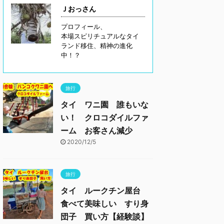
Ｊおっさん
プロフィール、
本場スピリチュアルなタイ
ランド移住、精神の進化
中！？
旅行
タイ ワニ園 誰もいな
い！ クロコダイルファ
ーム お客さん減少
2020/12/5
旅行
タイ ルークチン屋台
食べて美味しい すり身
団子 買い方【経験談】