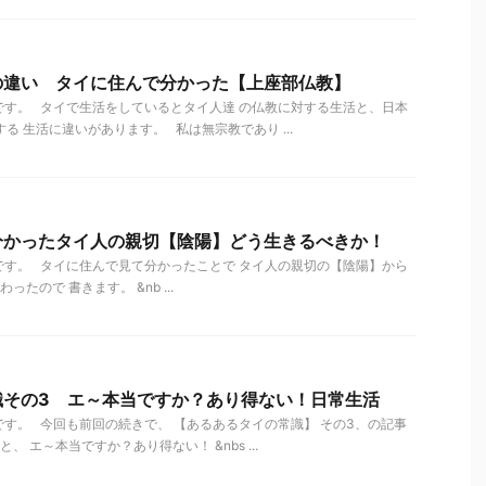
の違い タイに住んで分かった【上座部仏教】
す。 タイで生活をしているとタイ人達 の仏教に対する生活と、日本
る 生活に違いがあります。 私は無宗教であり ...
分かったタイ人の親切【陰陽】どう生きるべきか！
です。 タイに住んで見て分かったことで タイ人の親切の【陰陽】から
たので 書きます。 &nb ...
識その3 エ～本当ですか？あり得ない！日常生活
す。 今回も前回の続きで、 【あるあるタイの常識】 その3、の記事
 エ～本当ですか？あり得ない！ &nbs ...