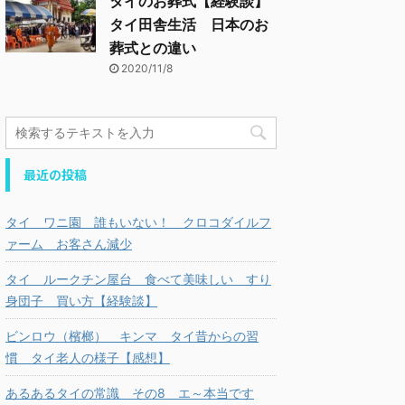
タイのお葬式【経験談】
タイ田舎生活 日本のお
葬式との違い
2020/11/8
最近の投稿
タイ ワニ園 誰もいない！ クロコダイルフ
ァーム お客さん減少
タイ ルークチン屋台 食べて美味しい すり
身団子 買い方【経験談】
ビンロウ（檳榔） キンマ タイ昔からの習
慣 タイ老人の様子【感想】
あるあるタイの常識 その8 エ～本当です