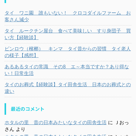
タイ ワニ園 誰もいない！ クロコダイルファーム お
客さん減少
タイ ルークチン屋台 食べて美味しい すり身団子 買
い方【経験談】
ビンロウ（檳榔） キンマ タイ昔からの習慣 タイ老人
の様子【感想】
あるあるタイの常識 その8 エ～本当ですか？あり得な
い！日常生活
タイのお葬式【経験談】タイ田舎生活 日本のお葬式との
違い
最近のコメント
ホタルの里 昔の日本みたいなタイの田舎生活
に
Ｊおっ
さん
より