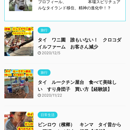
プロフィール、 本場スピリチュア
ルなタイランド移住、精神の進化中！？
旅行
タイ ワニ園 誰もいない！ クロコダ
イルファーム お客さん減少
2020/12/5
旅行
タイ ルークチン屋台 食べて美味し
い すり身団子 買い方【経験談】
2020/11/22
日常生活
ビンロウ（檳榔） キンマ タイ昔から