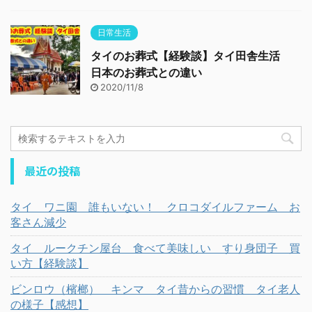
日常生活
タイのお葬式【経験談】タイ田舎生活
日本のお葬式との違い
2020/11/8
最近の投稿
タイ ワニ園 誰もいない！ クロコダイルファーム お
客さん減少
タイ ルークチン屋台 食べて美味しい すり身団子 買
い方【経験談】
ビンロウ（檳榔） キンマ タイ昔からの習慣 タイ老人
の様子【感想】