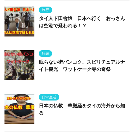
旅行
タイ人ド田舎娘 日本へ行く おっさん
は空港で疑われる！？
観光
眠らない街バンコク、スピリチュアルナ
イト観光 ワットケーク寺の奇祭
日常生活
日本の仏教 華厳経をタイの海外から知
る