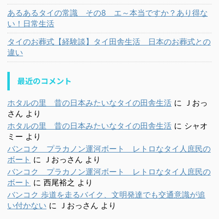
あるあるタイの常識 その8 エ～本当ですか？あり得な
い！日常生活
タイのお葬式【経験談】タイ田舎生活 日本のお葬式との
違い
最近のコメント
ホタルの里 昔の日本みたいなタイの田舎生活
に
Ｊおっ
さん
より
ホタルの里 昔の日本みたいなタイの田舎生活
に
シャオ
ミー
より
バンコク プラカノン運河ボート レトロなタイ人庶民の
ボート
に
Ｊおっさん
より
バンコク プラカノン運河ボート レトロなタイ人庶民の
ボート
に
西尾裕之
より
バンコク 歩道を走るバイク、文明発達でも交通意識が追
い付かない
に
Ｊおっさん
より