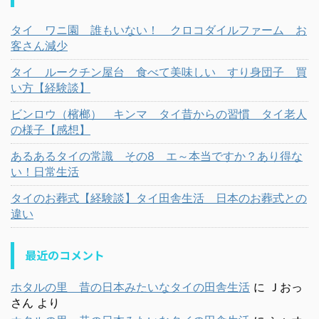
タイ ワニ園 誰もいない！ クロコダイルファーム お
客さん減少
タイ ルークチン屋台 食べて美味しい すり身団子 買
い方【経験談】
ビンロウ（檳榔） キンマ タイ昔からの習慣 タイ老人
の様子【感想】
あるあるタイの常識 その8 エ～本当ですか？あり得な
い！日常生活
タイのお葬式【経験談】タイ田舎生活 日本のお葬式との
違い
最近のコメント
ホタルの里 昔の日本みたいなタイの田舎生活
に
Ｊおっ
さん
より