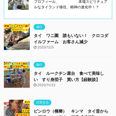
プロフィール、 本場スピリチュア
ルなタイランド移住、精神の進化中！？
旅行
タイ ワニ園 誰もいない！ クロコダ
イルファーム お客さん減少
2020/12/5
旅行
タイ ルークチン屋台 食べて美味し
い すり身団子 買い方【経験談】
2020/11/22
日常生活
ビンロウ（檳榔） キンマ タイ昔から