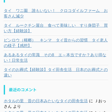
タイ ワニ園 誰もいない！ クロコダイルファーム お
客さん減少
タイ ルークチン屋台 食べて美味しい すり身団子 買
い方【経験談】
ビンロウ（檳榔） キンマ タイ昔からの習慣 タイ老人
の様子【感想】
あるあるタイの常識 その8 エ～本当ですか？あり得な
い！日常生活
タイのお葬式【経験談】タイ田舎生活 日本のお葬式との
違い
最近のコメント
ホタルの里 昔の日本みたいなタイの田舎生活
に
Ｊおっ
さん
より