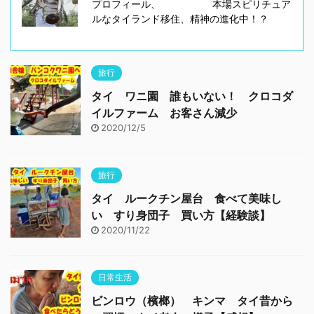
プロフィール、 本場スピリチュア
ルなタイランド移住、精神の進化中！？
旅行
タイ ワニ園 誰もいない！ クロコダ
イルファーム お客さん減少
2020/12/5
旅行
タイ ルークチン屋台 食べて美味し
い すり身団子 買い方【経験談】
2020/11/22
日常生活
ビンロウ（檳榔） キンマ タイ昔から