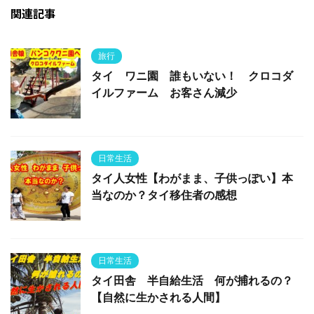
関連記事
旅行
タイ ワニ園 誰もいない！ クロコダ
イルファーム お客さん減少
日常生活
タイ人女性【わがまま、子供っぽい】本
当なのか？タイ移住者の感想
日常生活
タイ田舎 半自給生活 何が捕れるの？
【自然に生かされる人間】