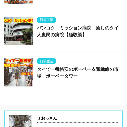
日常生活
バンコク ミッション病院 癒しのタイ
人庶民の病院【経験談】
日常生活
タイで一番格安のボーベー衣類繊維の市
場 ボーベータワー
Ｊおっさん