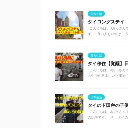
日常生活
タイロングステイ
こんにちは、Jおっさんで
す。 良い人もいれば、 良
日常生活
タイ移住【覚醒】
こんにちは、Jおっさんで
の中での日本にいた 時から
日常生活
タイのド田舎の子
こんにちは、Jおっさんで
の記事です。 今、タイのド