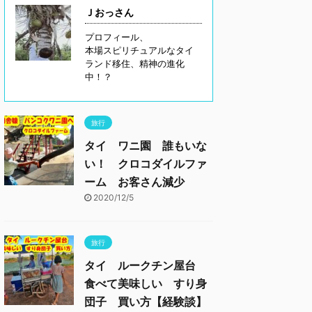
Ｊおっさん
プロフィール、
本場スピリチュアルなタイ
ランド移住、精神の進化
中！？
旅行
タイ ワニ園 誰もいな
い！ クロコダイルファ
ーム お客さん減少
2020/12/5
旅行
タイ ルークチン屋台
食べて美味しい すり身
団子 買い方【経験談】