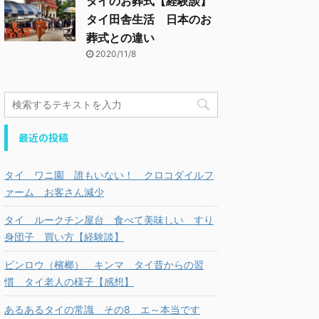
タイのお葬式【経験談】
タイ田舎生活 日本のお
葬式との違い
2020/11/8
最近の投稿
タイ ワニ園 誰もいない！ クロコダイルフ
ァーム お客さん減少
タイ ルークチン屋台 食べて美味しい すり
身団子 買い方【経験談】
ビンロウ（檳榔） キンマ タイ昔からの習
慣 タイ老人の様子【感想】
あるあるタイの常識 その8 エ～本当です