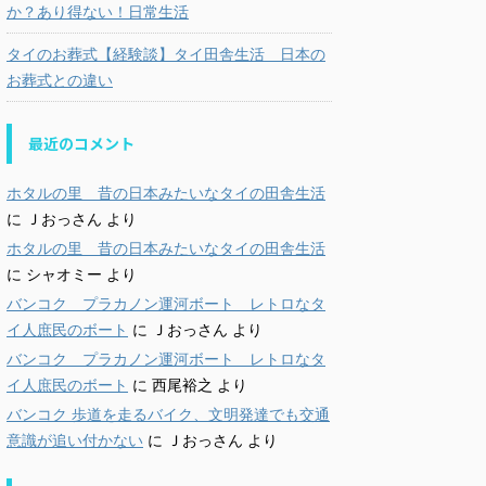
か？あり得ない！日常生活
タイのお葬式【経験談】タイ田舎生活 日本の
お葬式との違い
最近のコメント
ホタルの里 昔の日本みたいなタイの田舎生活
に
Ｊおっさん
より
ホタルの里 昔の日本みたいなタイの田舎生活
に
シャオミー
より
バンコク プラカノン運河ボート レトロなタ
イ人庶民のボート
に
Ｊおっさん
より
バンコク プラカノン運河ボート レトロなタ
イ人庶民のボート
に
西尾裕之
より
バンコク 歩道を走るバイク、文明発達でも交通
意識が追い付かない
に
Ｊおっさん
より