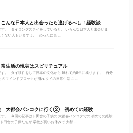
 こんな日本人と出会ったら逃げるべし！経験談
す。 タイロングステイをしていると、 いろんな日本人と出会いま
くない人もいますよ。 めったに良 ...
日常生活の現実はスピリチュアル
す。 タイ移住をして日本の文化から 離れて約5年に成ります。 自分
のマインドブロックが崩れ タイの日常生活に ...
供 大都会バンコクに行く② 初めての経験
す。 今回の記事はド田舎の子供の 大都会バンコクでの 初めての経験
田舎の子供たちが 学校が長いお休みで 大都 ...