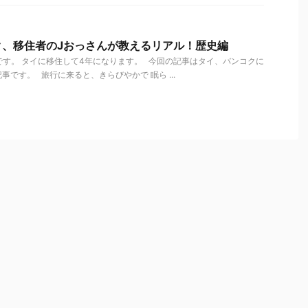
ク、移住者のJおっさんが教えるリアル！歴史編
す。 タイに移住して4年になります。 今回の記事はタイ、バンコクに
です。 旅行に来ると、きらびやかで 眠ら ...