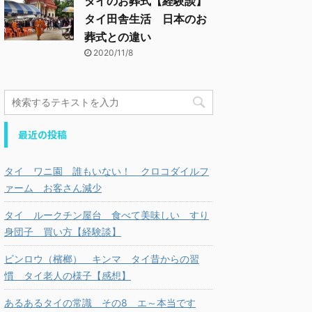
タイのお葬式【経験談】
タイ田舎生活 日本のお
葬式との違い
2020/11/8
最近の投稿
タイ ワニ園 誰もいない！ クロコダイルフ
ァーム お客さん減少
タイ ルークチン屋台 食べて美味しい すり
身団子 買い方【経験談】
ビンロウ（檳榔） キンマ タイ昔からの習
慣 タイ老人の様子【感想】
あるあるタイの常識 その8 エ～本当です