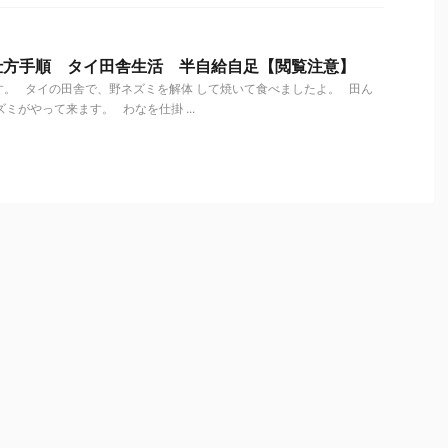
仕方手順 タイ田舎生活 半自給自足【閲覧注意】
。 タイの田舎で、野ネズミを解体 して焼いて食べましたよ。 田ん
ミがやって来ます。 わなを仕掛 ...