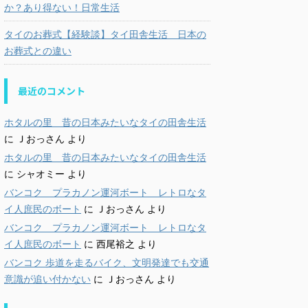
か？あり得ない！日常生活
タイのお葬式【経験談】タイ田舎生活 日本の
お葬式との違い
最近のコメント
ホタルの里 昔の日本みたいなタイの田舎生活
に
Ｊおっさん
より
ホタルの里 昔の日本みたいなタイの田舎生活
に
シャオミー
より
バンコク プラカノン運河ボート レトロなタ
イ人庶民のボート
に
Ｊおっさん
より
バンコク プラカノン運河ボート レトロなタ
イ人庶民のボート
に
西尾裕之
より
バンコク 歩道を走るバイク、文明発達でも交通
意識が追い付かない
に
Ｊおっさん
より