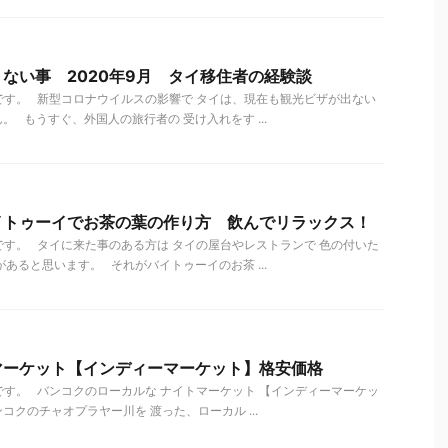
ない事 2020年9月 タイ移住者の経験談
す。 新型コロナウイルスの影響で タイは、現在も観光ビザが出ない
 もうすぐ、外国人の旅行者の 受け入れをす ...
イトゥーイでお茶の葉の作り方 飲んでリラックス！
す。 タイに来た事のある方は タイの屋台やレストランで 色の付いた
あると思います。 それがバイトゥーイのお茶 ...
マーケット【インディーマーケット】格安価格
す。 バンコクのローカルな ナイトマーケット 【インディーマーケッ
コクのチャオプラヤー川を 渡った、ローカル ...