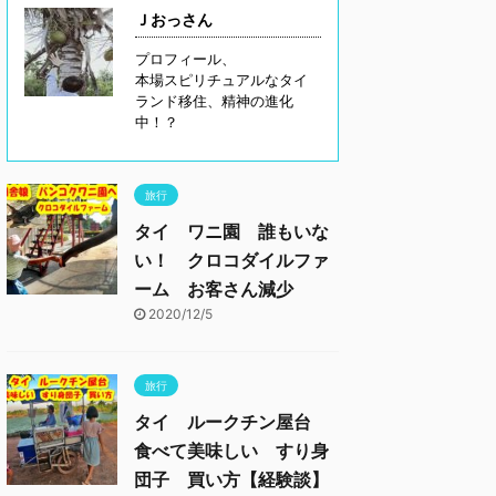
Ｊおっさん
プロフィール、
本場スピリチュアルなタイ
ランド移住、精神の進化
中！？
旅行
タイ ワニ園 誰もいな
い！ クロコダイルファ
ーム お客さん減少
2020/12/5
旅行
タイ ルークチン屋台
食べて美味しい すり身
団子 買い方【経験談】