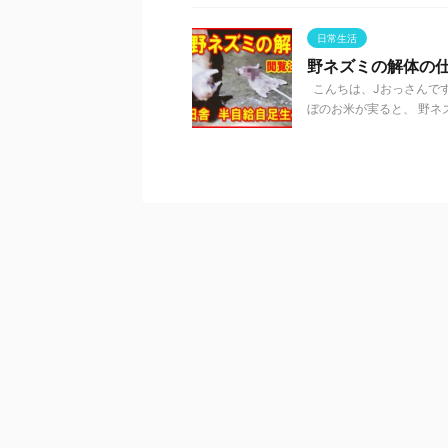
日常生活
野ネズミの解体の
こんちは、Jおっさんです
ぼのお米が実ると、 野ネズ