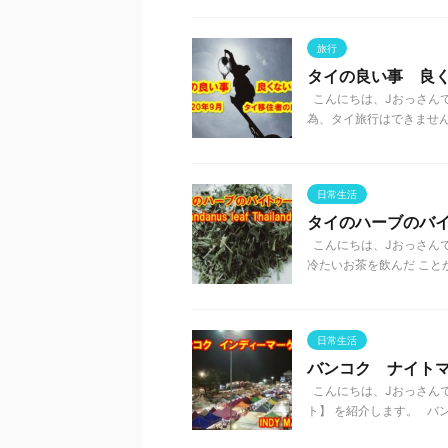
旅行
タイの良い事 良く
こんにちは、Jおっさんで
為、タイ旅行はできません。
日常生活
タイのハーブのバ
こんにちは、Jおっさんで
冷たいお茶を飲んだ ことが
日常生活
バンコク ナイト
こんにちは、Jおっさんで
ト】 を紹介します。 バン