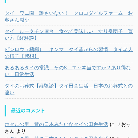
タイ ワニ園 誰もいない！ クロコダイルファーム お
客さん減少
タイ ルークチン屋台 食べて美味しい すり身団子 買
い方【経験談】
ビンロウ（檳榔） キンマ タイ昔からの習慣 タイ老人
の様子【感想】
あるあるタイの常識 その8 エ～本当ですか？あり得な
い！日常生活
タイのお葬式【経験談】タイ田舎生活 日本のお葬式との
違い
最近のコメント
ホタルの里 昔の日本みたいなタイの田舎生活
に
Ｊおっ
さん
より