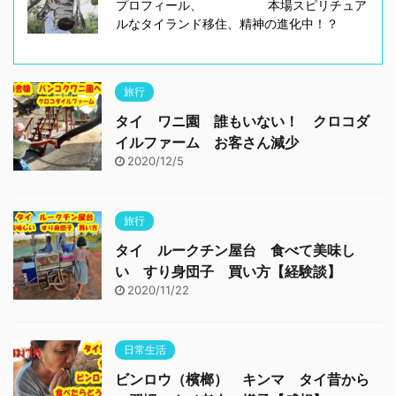
プロフィール、 本場スピリチュア
ルなタイランド移住、精神の進化中！？
旅行
タイ ワニ園 誰もいない！ クロコダ
イルファーム お客さん減少
2020/12/5
旅行
タイ ルークチン屋台 食べて美味し
い すり身団子 買い方【経験談】
2020/11/22
日常生活
ビンロウ（檳榔） キンマ タイ昔から