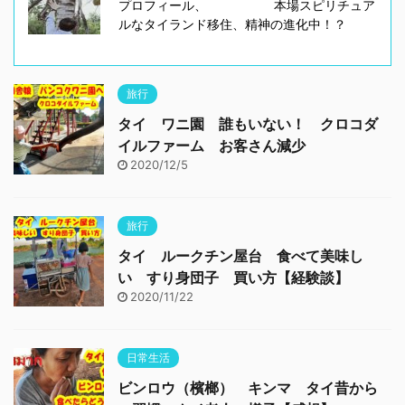
プロフィール、 本場スピリチュア
ルなタイランド移住、精神の進化中！？
旅行
タイ ワニ園 誰もいない！ クロコダ
イルファーム お客さん減少
2020/12/5
旅行
タイ ルークチン屋台 食べて美味し
い すり身団子 買い方【経験談】
2020/11/22
日常生活
ビンロウ（檳榔） キンマ タイ昔から