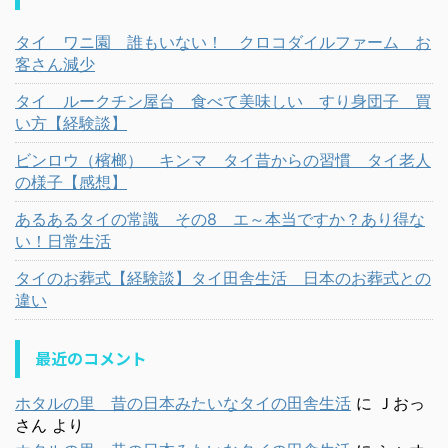
タイ ワニ園 誰もいない！ クロコダイルファーム お
客さん減少
タイ ルークチン屋台 食べて美味しい すり身団子 買
い方【経験談】
ビンロウ（檳榔） キンマ タイ昔からの習慣 タイ老人
の様子【感想】
あるあるタイの常識 その8 エ～本当ですか？あり得な
い！日常生活
タイのお葬式【経験談】タイ田舎生活 日本のお葬式との
違い
最近のコメント
ホタルの里 昔の日本みたいなタイの田舎生活
に
Ｊおっ
さん
より