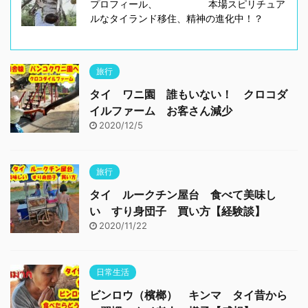
プロフィール、 本場スピリチュア
ルなタイランド移住、精神の進化中！？
旅行
タイ ワニ園 誰もいない！ クロコダ
イルファーム お客さん減少
2020/12/5
旅行
タイ ルークチン屋台 食べて美味し
い すり身団子 買い方【経験談】
2020/11/22
日常生活
ビンロウ（檳榔） キンマ タイ昔から