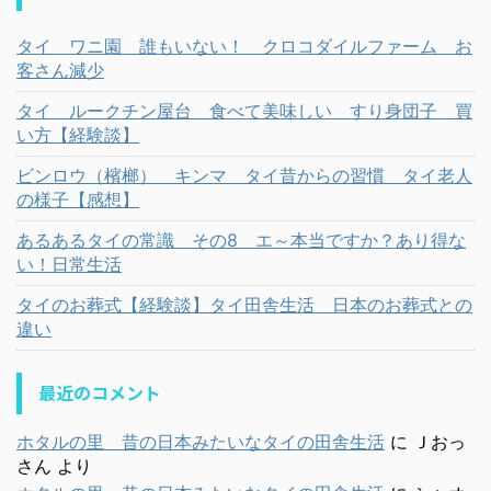
タイ ワニ園 誰もいない！ クロコダイルファーム お
客さん減少
タイ ルークチン屋台 食べて美味しい すり身団子 買
い方【経験談】
ビンロウ（檳榔） キンマ タイ昔からの習慣 タイ老人
の様子【感想】
あるあるタイの常識 その8 エ～本当ですか？あり得な
い！日常生活
タイのお葬式【経験談】タイ田舎生活 日本のお葬式との
違い
最近のコメント
ホタルの里 昔の日本みたいなタイの田舎生活
に
Ｊおっ
さん
より