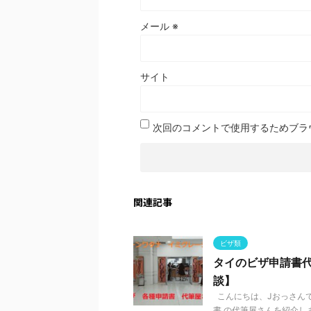
メール
※
サイト
次回のコメントで使用するためブラ
関連記事
ビザ類
タイのビザ申請書
談】
こんにちは、Jおっさんで
書 の代筆屋さんを紹介しま