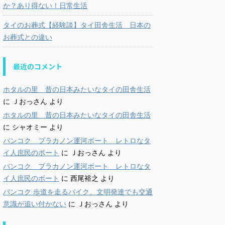
か？あり得ない！日常生活
タイのお葬式【経験談】タイ田舎生活 日本の
お葬式との違い
最近のコメント
ホタルの里 昔の日本みたいなタイの田舎生活
に
Ｊおっさん
より
ホタルの里 昔の日本みたいなタイの田舎生活
に
シャオミー
より
バンコク プラカノン運河ボート レトロなタ
イ人庶民のボート
に
Ｊおっさん
より
バンコク プラカノン運河ボート レトロなタ
イ人庶民のボート
に
西尾裕之
より
バンコク 歩道を走るバイク、文明発達でも交通
意識が追い付かない
に
Ｊおっさん
より