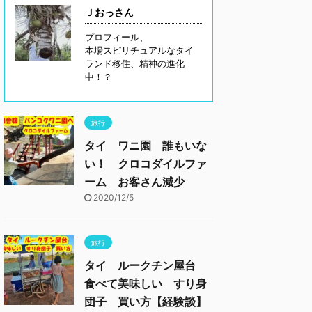
Ｊおっさん
プロフィール、
本場スピリチュアルなタイ
ランド移住、精神の進化
中！？
旅行
タイ ワニ園 誰もいな
い！ クロコダイルファ
ーム お客さん減少
2020/12/5
旅行
タイ ルークチン屋台
食べて美味しい すり身
団子 買い方【経験談】