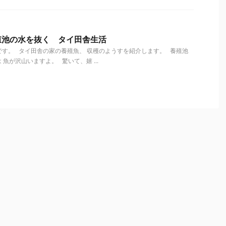
殖池の水を抜く タイ田舎生活
す。 タイ田舎の家の養殖魚、 収穫のようすを紹介します。 養殖池
魚が沢山いますよ。 驚いて、嬉 ...