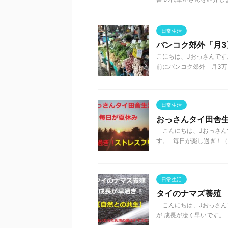
日常生活
バンコク郊外「月3
こにちは、Jおっさんです
前にバンコク郊外「月3万円生
日常生活
おっさんタイ田舎
こんにちは、Jおっさん
す。 毎日が楽し過ぎ！（笑
日常生活
タイのナマズ養殖
こんにちは、Jおっさん
が 成長が凄く早いです。 