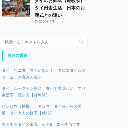
タイのお葬式【経験談】
タイ田舎生活 日本のお
葬式との違い
2020/11/8
最近の投稿
タイ ワニ園 誰もいない！ クロコダイルフ
ァーム お客さん減少
タイ ルークチン屋台 食べて美味しい すり
身団子 買い方【経験談】
ビンロウ（檳榔） キンマ タイ昔からの習
慣 タイ老人の様子【感想】
あるあるタイの常識 その8 エ～本当です