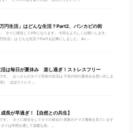
万円生活」はどんな生活？Part2、バンカビの街
。 タイに移住して4年になります。 今回もよろしくお願いします。
活」は どんな生活？Part1を記事にしました。 &n ...
生活は毎日が夏休み 楽し過ぎ！ストレスフリー
です。 おっさんのタイド田舎の生活は 子供の頃の夏休みを思い出しま
） ほぼストレス ...
 成長が早過ぎ！【自然との共生】
です。 タイに移住をしてタイの彼女の 実家のナマズ養殖を見ています
タイは年間を通して温暖な為、 ...