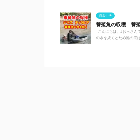
日常生活
養殖魚の収穫 養
こんにちは、Jおっさんで
の水を抜くとため池の底は 