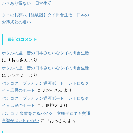
か？あり得ない！日常生活
タイのお葬式【経験談】タイ田舎生活 日本の
お葬式との違い
最近のコメント
ホタルの里 昔の日本みたいなタイの田舎生活
に
Ｊおっさん
より
ホタルの里 昔の日本みたいなタイの田舎生活
に
シャオミー
より
バンコク プラカノン運河ボート レトロなタ
イ人庶民のボート
に
Ｊおっさん
より
バンコク プラカノン運河ボート レトロなタ
イ人庶民のボート
に
西尾裕之
より
バンコク 歩道を走るバイク、文明発達でも交通
意識が追い付かない
に
Ｊおっさん
より