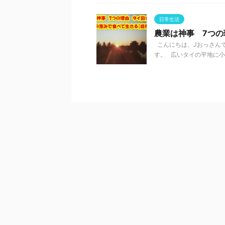
日常生活
農業は神事 7つ
こんにちは、Jおっさんで
す。 広いタイの平地に小さ