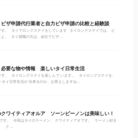
 ビザ申請代行業者と自力ビザ申請の比較と経験談
す。 タイでロングステイをしています タイロングステイでは、 ビ
。 タイ就職の方は、会社でビザ ...
 必要な物や情報 楽しいタイ日常生活
す。 タイロングステイを楽しんで います.。 タイロングステイを、
タイ日常生活が 出来るのか、お答えしますね ...
のクワイティアオルア ソーンピーノンは美味しい！
です。 今回はタイのラーメン、 クワイティアオです。 ラーメン好き
ク ...