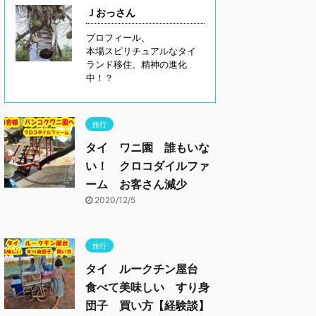
Ｊおっさん
プロフィール、
本場スピリチュアルなタイ
ランド移住、精神の進化
中！？
旅行
タイ ワニ園 誰もいな
い！ クロコダイルファ
ーム お客さん減少
2020/12/5
旅行
タイ ルークチン屋台
食べて美味しい すり身
団子 買い方【経験談】