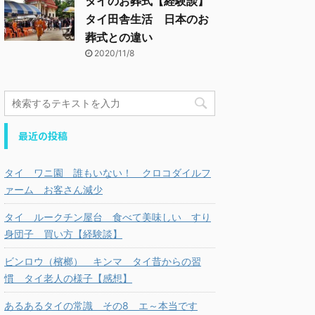
タイのお葬式【経験談】
タイ田舎生活 日本のお
葬式との違い
2020/11/8
最近の投稿
タイ ワニ園 誰もいない！ クロコダイルフ
ァーム お客さん減少
タイ ルークチン屋台 食べて美味しい すり
身団子 買い方【経験談】
ビンロウ（檳榔） キンマ タイ昔からの習
慣 タイ老人の様子【感想】
あるあるタイの常識 その8 エ～本当です