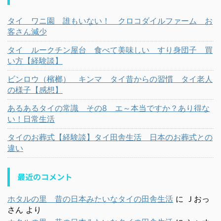
タイ ワニ園 誰もいない！ クロコダイルファーム お
客さん減少
タイ ルークチン屋台 食べて美味しい すり身団子 買
い方【経験談】
ビンロウ（檳榔） キンマ タイ昔からの習慣 タイ老人
の様子【感想】
あるあるタイの常識 その8 エ～本当ですか？あり得な
い！日常生活
タイのお葬式【経験談】タイ田舎生活 日本のお葬式との
違い
最近のコメント
ホタルの里 昔の日本みたいなタイの田舎生活
に
Ｊおっ
さん
より