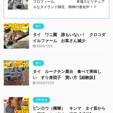
プロフィール、 本場スピリチュア
ルなタイランド移住、精神の進化中！？
旅行
タイ ワニ園 誰もいない！ クロコダ
イルファーム お客さん減少
2020/12/5
旅行
タイ ルークチン屋台 食べて美味し
い すり身団子 買い方【経験談】
2020/11/22
日常生活
ビンロウ（檳榔） キンマ タイ昔から