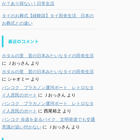
か？あり得ない！日常生活
タイのお葬式【経験談】タイ田舎生活 日本の
お葬式との違い
最近のコメント
ホタルの里 昔の日本みたいなタイの田舎生活
に
Ｊおっさん
より
ホタルの里 昔の日本みたいなタイの田舎生活
に
シャオミー
より
バンコク プラカノン運河ボート レトロなタ
イ人庶民のボート
に
Ｊおっさん
より
バンコク プラカノン運河ボート レトロなタ
イ人庶民のボート
に
西尾裕之
より
バンコク 歩道を走るバイク、文明発達でも交通
意識が追い付かない
に
Ｊおっさん
より