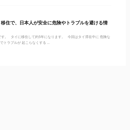
、移住で、日本人が安全に危険やトラブルを避ける情
す。 タイに移住して約5年になります。 今回はタイ滞在中に 危険な
トラブルが 起こらなくする ...