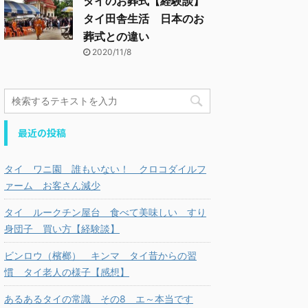
タイのお葬式【経験談】
タイ田舎生活 日本のお
葬式との違い
2020/11/8
最近の投稿
タイ ワニ園 誰もいない！ クロコダイルフ
ァーム お客さん減少
タイ ルークチン屋台 食べて美味しい すり
身団子 買い方【経験談】
ビンロウ（檳榔） キンマ タイ昔からの習
慣 タイ老人の様子【感想】
あるあるタイの常識 その8 エ～本当です