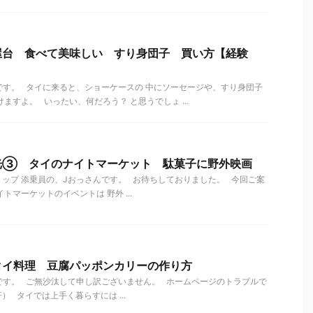
屋台 食べて美味しい すり身団子 買い方【経験
す。 タイに来ると、ショーケースの 中にソーセージや、すり身団子
ますよ。 いったい、何だろう？ と思うでしょ ...
光③ タイのナイトマーケット 駄菓子に野外映画
ップ 添乗員の、Jおっさんです。 お待ちしておりました。 今回ご案
トマーケットのイベントは 野外 ...
タイ料理 豆腐パッポンカリーの作り方
です。 ご無沙汰して申し訳ございません。 ホームページのトラブルで
 タイでは上手く暮らすには ...