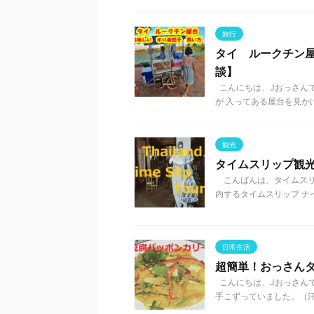
旅行
タイ ルークチン
談】
こんにちは、Jおっさんで
が 入ってある屋台を見かけ
観光
タイムスリップ観
こんばんは、タイムスリ
内するタイムスリップ ナイ
日常生活
超簡単！おっさん
こんにちは、Jおっさん
手こずっていました。（汗）