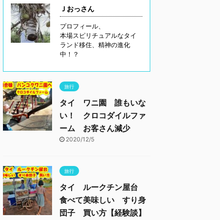
Ｊおっさん
プロフィール、
本場スピリチュアルなタイ
ランド移住、精神の進化
中！？
旅行
タイ ワニ園 誰もいな
い！ クロコダイルファ
ーム お客さん減少
2020/12/5
旅行
タイ ルークチン屋台
食べて美味しい すり身
団子 買い方【経験談】