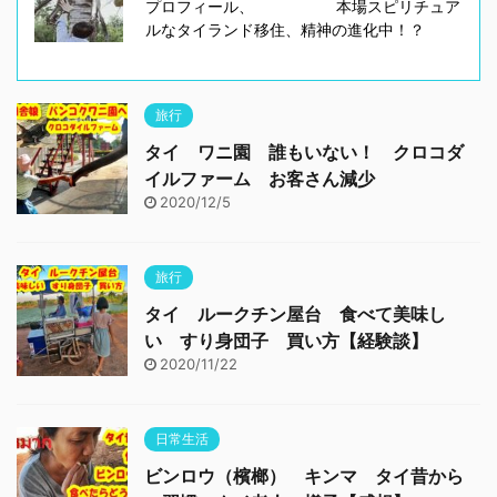
プロフィール、 本場スピリチュア
ルなタイランド移住、精神の進化中！？
旅行
タイ ワニ園 誰もいない！ クロコダ
イルファーム お客さん減少
2020/12/5
旅行
タイ ルークチン屋台 食べて美味し
い すり身団子 買い方【経験談】
2020/11/22
日常生活
ビンロウ（檳榔） キンマ タイ昔から