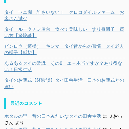
タイ ワニ園 誰もいない！ クロコダイルファーム お
客さん減少
タイ ルークチン屋台 食べて美味しい すり身団子 買
い方【経験談】
ビンロウ（檳榔） キンマ タイ昔からの習慣 タイ老人
の様子【感想】
あるあるタイの常識 その8 エ～本当ですか？あり得な
い！日常生活
タイのお葬式【経験談】タイ田舎生活 日本のお葬式との
違い
最近のコメント
ホタルの里 昔の日本みたいなタイの田舎生活
に
Ｊおっ
さん
より