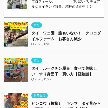
プロフィール、 本場スピリチュア
ルなタイランド移住、精神の進化中！？
旅行
タイ ワニ園 誰もいない！ クロコダ
イルファーム お客さん減少
2020/12/5
旅行
タイ ルークチン屋台 食べて美味し
い すり身団子 買い方【経験談】
2020/11/22
日常生活
ビンロウ（檳榔） キンマ タイ昔から