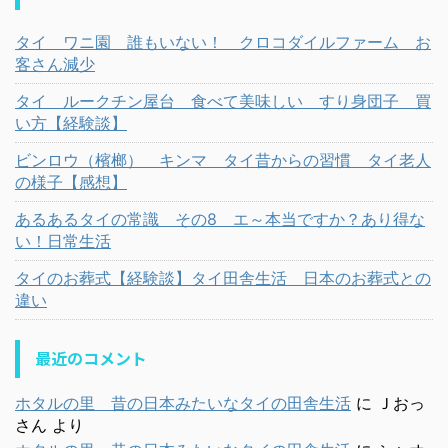
タイ ワニ園 誰もいない！ クロコダイルファーム お
客さん減少
タイ ルークチン屋台 食べて美味しい すり身団子 買
い方【経験談】
ビンロウ（檳榔） キンマ タイ昔からの習慣 タイ老人
の様子【感想】
あるあるタイの常識 その8 エ～本当ですか？あり得な
い！日常生活
タイのお葬式【経験談】タイ田舎生活 日本のお葬式との
違い
最近のコメント
ホタルの里 昔の日本みたいなタイの田舎生活
に
Ｊおっ
さん
より