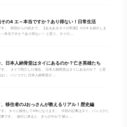
その4 エ～本当ですか？あり得ない！日常生活
す。 前回からの続きで、 【あるあるタイの常識】その4 を紹介しま
～本当ですか？あり得ない！ と思う、タイの ...
合、日本人納骨堂はタイにあるのか？亡き英雄たち
す。 タイで死亡した場合、 日本人納骨堂はタイにあるのか？ と思
い、バンコクに 日本人納骨堂が ...
ク、移住者のJおっさんが教えるリアル！歴史編
す。 タイに移住して4年になります。 今回の記事はタイ、バンコクに
です。 旅行に来ると、きらびやかで 眠ら ...