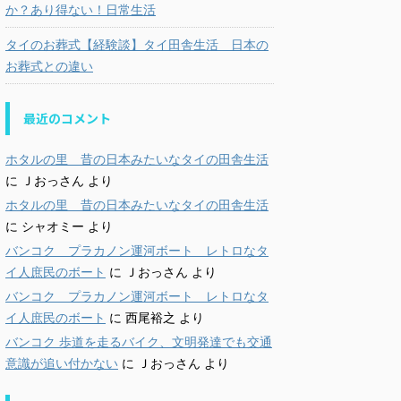
か？あり得ない！日常生活
タイのお葬式【経験談】タイ田舎生活 日本の
お葬式との違い
最近のコメント
ホタルの里 昔の日本みたいなタイの田舎生活
に
Ｊおっさん
より
ホタルの里 昔の日本みたいなタイの田舎生活
に
シャオミー
より
バンコク プラカノン運河ボート レトロなタ
イ人庶民のボート
に
Ｊおっさん
より
バンコク プラカノン運河ボート レトロなタ
イ人庶民のボート
に
西尾裕之
より
バンコク 歩道を走るバイク、文明発達でも交通
意識が追い付かない
に
Ｊおっさん
より