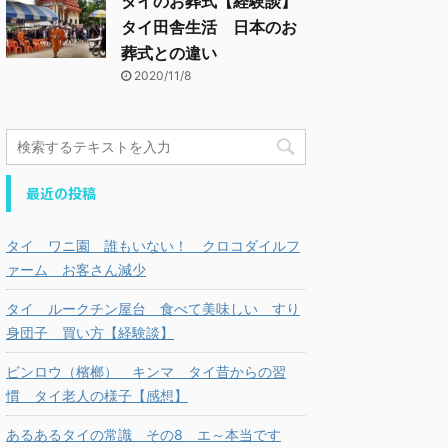
タイのお葬式【経験談】
タイ田舎生活 日本のお
葬式との違い
2020/11/8
最近の投稿
タイ ワニ園 誰もいない！ クロコダイルフ
ァーム お客さん減少
タイ ルークチン屋台 食べて美味しい すり
身団子 買い方【経験談】
ビンロウ（檳榔） キンマ タイ昔からの習
慣 タイ老人の様子【感想】
あるあるタイの常識 その8 エ～本当です