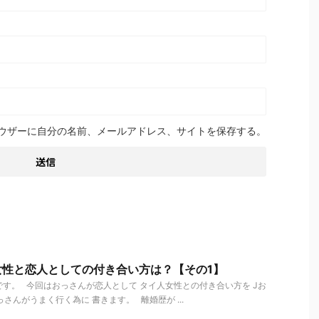
ウザーに自分の名前、メールアドレス、サイトを保存する。
女性と恋人としての付き合い方は？【その1】
す。 今回はおっさんが恋人として タイ人女性との付き合い方を Jお
さんがうまく行く為に 書きます。 離婚歴が ...