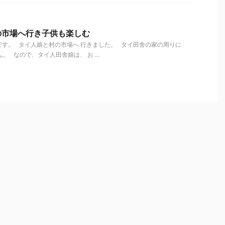
の市場へ行き子供も楽しむ
す。 タイ人娘と村の市場へ 行きました。 タイ田舎の家の周りに
。 なので、タイ人田舎娘は、 お ...