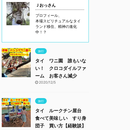
Ｊおっさん
プロフィール、
本場スピリチュアルなタイ
ランド移住、精神の進化
中！？
旅行
タイ ワニ園 誰もいな
い！ クロコダイルファ
ーム お客さん減少
2020/12/5
旅行
タイ ルークチン屋台
食べて美味しい すり身
団子 買い方【経験談】