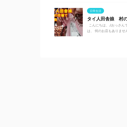
日常生活
タイ人田舎娘 村
こんにちは、Jおっさんで
は、 何のお店もありません