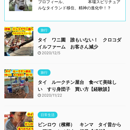
プロフィール、 本場スピリチュア
ルなタイランド移住、精神の進化中！？
旅行
タイ ワニ園 誰もいない！ クロコダ
イルファーム お客さん減少
2020/12/5
旅行
タイ ルークチン屋台 食べて美味し
い すり身団子 買い方【経験談】
2020/11/22
日常生活
ビンロウ（檳榔） キンマ タイ昔から