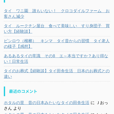
タイ ワニ園 誰もいない！ クロコダイルファーム お
客さん減少
タイ ルークチン屋台 食べて美味しい すり身団子 買
い方【経験談】
ビンロウ（檳榔） キンマ タイ昔からの習慣 タイ老人
の様子【感想】
あるあるタイの常識 その8 エ～本当ですか？あり得な
い！日常生活
タイのお葬式【経験談】タイ田舎生活 日本のお葬式との
違い
最近のコメント
ホタルの里 昔の日本みたいなタイの田舎生活
に
Ｊおっ
さん
より