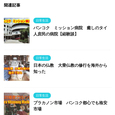
関連記事
日常生活
バンコク ミッション病院 癒しのタイ
人庶民の病院【経験談】
日常生活
日本の仏教 大乗仏教の修行を海外から
知った
日常生活
プラカノン市場 バンコク都心でも格安
市場