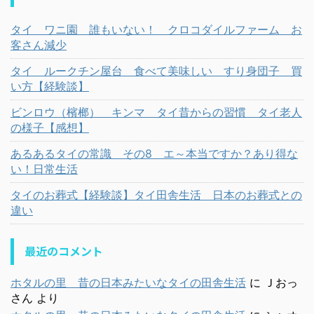
タイ ワニ園 誰もいない！ クロコダイルファーム お
客さん減少
タイ ルークチン屋台 食べて美味しい すり身団子 買
い方【経験談】
ビンロウ（檳榔） キンマ タイ昔からの習慣 タイ老人
の様子【感想】
あるあるタイの常識 その8 エ～本当ですか？あり得な
い！日常生活
タイのお葬式【経験談】タイ田舎生活 日本のお葬式との
違い
最近のコメント
ホタルの里 昔の日本みたいなタイの田舎生活
に
Ｊおっ
さん
より