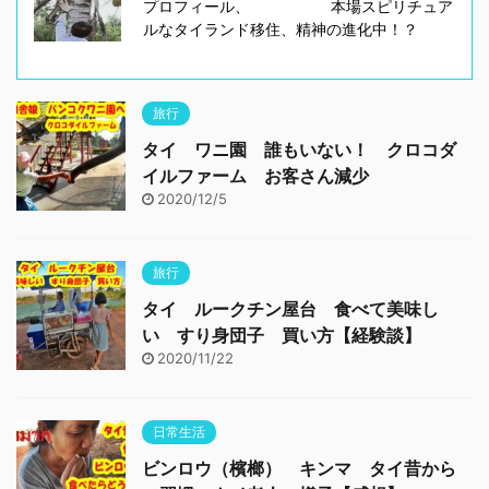
プロフィール、 本場スピリチュア
ルなタイランド移住、精神の進化中！？
旅行
タイ ワニ園 誰もいない！ クロコダ
イルファーム お客さん減少
2020/12/5
旅行
タイ ルークチン屋台 食べて美味し
い すり身団子 買い方【経験談】
2020/11/22
日常生活
ビンロウ（檳榔） キンマ タイ昔から