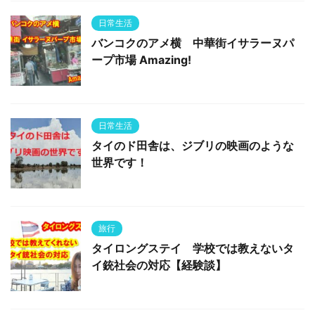
日常生活
バンコクのアメ横 中華街イサラーヌパ
ープ市場 Amazing!
日常生活
タイのド田舎は、ジブリの映画のような
世界です！
旅行
タイロングステイ 学校では教えないタ
イ銃社会の対応【経験談】