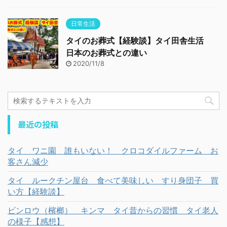
日常生活
タイのお葬式【経験談】タイ田舎生活
日本のお葬式との違い
2020/11/8
最近の投稿
タイ ワニ園 誰もいない！ クロコダイルファーム お
客さん減少
タイ ルークチン屋台 食べて美味しい すり身団子 買
い方【経験談】
ビンロウ（檳榔） キンマ タイ昔からの習慣 タイ老人
の様子【感想】