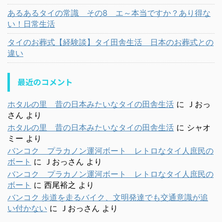
あるあるタイの常識 その8 エ～本当ですか？あり得な
い！日常生活
タイのお葬式【経験談】タイ田舎生活 日本のお葬式との
違い
最近のコメント
ホタルの里 昔の日本みたいなタイの田舎生活
に
Ｊおっ
さん
より
ホタルの里 昔の日本みたいなタイの田舎生活
に
シャオ
ミー
より
バンコク プラカノン運河ボート レトロなタイ人庶民の
ボート
に
Ｊおっさん
より
バンコク プラカノン運河ボート レトロなタイ人庶民の
ボート
に
西尾裕之
より
バンコク 歩道を走るバイク、文明発達でも交通意識が追
い付かない
に
Ｊおっさん
より