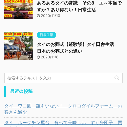
あるあるタイの常識 その8 エ～本当で
すか？あり得ない！日常生活
2020/11/10
日常生活
タイのお葬式【経験談】タイ田舎生活
日本のお葬式との違い
2020/11/8
最近の投稿
タイ ワニ園 誰もいない！ クロコダイルファーム お
客さん減少
タイ ルークチン屋台 食べて美味しい すり身団子 買