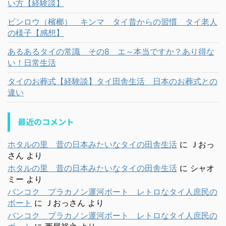
い方【経験談】
ビンロウ（檳榔） キンマ タイ昔からの習慣 タイ老人
の様子【感想】
あるあるタイの常識 その8 エ～本当ですか？あり得な
い！日常生活
タイのお葬式【経験談】タイ田舎生活 日本のお葬式との
違い
最近のコメント
ホタルの里 昔の日本みたいなタイの田舎生活
に
Ｊおっ
さん
より
ホタルの里 昔の日本みたいなタイの田舎生活
に
シャオ
ミー
より
バンコク プラカノン運河ボート レトロなタイ人庶民の
ボート
に
Ｊおっさん
より
バンコク プラカノン運河ボート レトロなタイ人庶民の