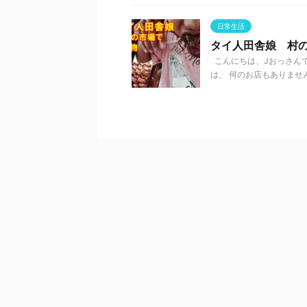
日常生活
タイ人田舎娘 村
こんにちは、Jおっさんで
は、 何のお店もありません