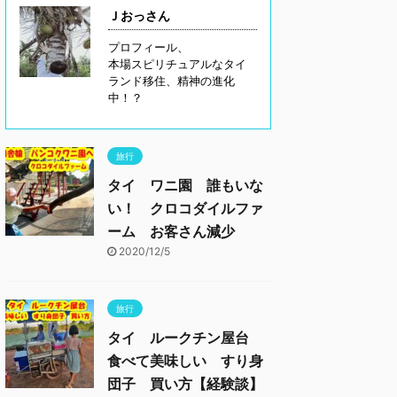
Ｊおっさん
プロフィール、
本場スピリチュアルなタイ
ランド移住、精神の進化
中！？
旅行
タイ ワニ園 誰もいな
い！ クロコダイルファ
ーム お客さん減少
2020/12/5
旅行
タイ ルークチン屋台
食べて美味しい すり身
団子 買い方【経験談】