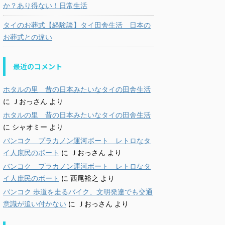
か？あり得ない！日常生活
タイのお葬式【経験談】タイ田舎生活 日本の
お葬式との違い
最近のコメント
ホタルの里 昔の日本みたいなタイの田舎生活
に
Ｊおっさん
より
ホタルの里 昔の日本みたいなタイの田舎生活
に
シャオミー
より
バンコク プラカノン運河ボート レトロなタ
イ人庶民のボート
に
Ｊおっさん
より
バンコク プラカノン運河ボート レトロなタ
イ人庶民のボート
に
西尾裕之
より
バンコク 歩道を走るバイク、文明発達でも交通
意識が追い付かない
に
Ｊおっさん
より