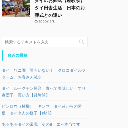
タイのお葬式【経験談】
タイ田舎生活 日本のお
葬式との違い
2020/11/8
最近の投稿
タイ ワニ園 誰もいない！ クロコダイルフ
ァーム お客さん減少
タイ ルークチン屋台 食べて美味しい すり
身団子 買い方【経験談】
ビンロウ（檳榔） キンマ タイ昔からの習
慣 タイ老人の様子【感想】
あるあるタイの常識 その8 エ～本当です