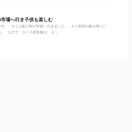
の市場へ行き子供も楽しむ
す。 タイ人娘と村の市場へ 行きました。 タイ田舎の家の周りに
。 なので、タイ人田舎娘は、 お ...